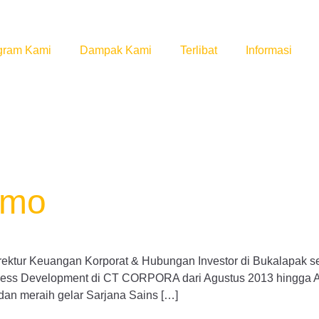
gram Kami
Dampak Kami
Terlibat
Informasi
umo
ektur Keuangan Korporat & Hubungan Investor di Bukalapak sej
ess Development di CT CORPORA dari Agustus 2013 hingga Agus
dan meraih gelar Sarjana Sains […]