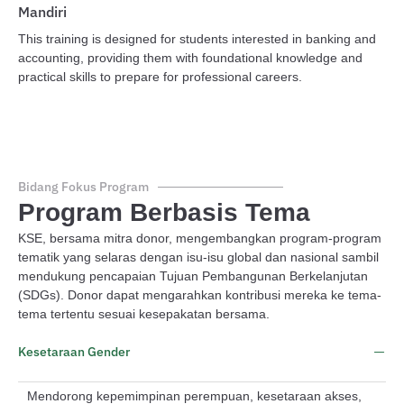
Mandiri
Ma
This training is designed for students interested in banking and
Pel
accounting, providing them with foundational knowledge and
pe
practical skills to prepare for professional careers.
das
mem
Bidang Fokus Program
Program Berbasis Tema
KSE, bersama mitra donor, mengembangkan program-program
tematik yang selaras dengan isu-isu global dan nasional sambil
mendukung pencapaian Tujuan Pembangunan Berkelanjutan
(SDGs). Donor dapat mengarahkan kontribusi mereka ke tema-
tema tertentu sesuai kesepakatan bersama.
Kesetaraan Gender
Mendorong kepemimpinan perempuan, kesetaraan akses,