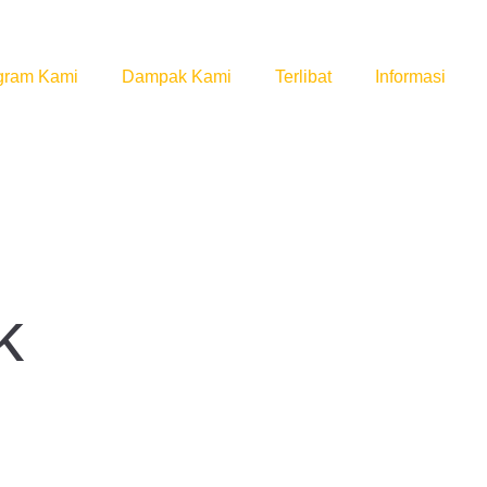
gram Kami
Dampak Kami
Terlibat
Informasi
k