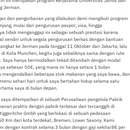
m ini merupakan program kerjasama Universitas Jambi dan
ng Jerman.
ngan dan pengorbanan yang dilakukan demi mengikuti program
njang, mulai dari pengurusan paspor, visa, hingga
a tidak menganggap ini sebagai sebuah prestasi karena
l sendiri untuk segala pengurusan berkas dengan bantuan
rangkat ke Jerman pada tanggal 11 Oktober dari Jakarta, lalu
 di Kota Munchen, begitu juga sebaliknya sama dengan rute
. Saya hanya bermodalkan tekad ditambah dengan modal
ya sebesar 50€, yang mana ini hanya setara 1 bulan
a mengandalkan beberapa stok makanan yang saya bawa, dan
menu sehari hari untuk saya bertahan hidup selama satu
ertama saya di bulan depan.
saya ditempatkan di sebuah Perusahaan pengelola Pabrik
nan praktis dengan pabrik terbesar dan tercanggih di
rtiggeritche Gmbh yang berlokasi di sebuah pedesaan
50 Km dari kota terdekat, Bremen, Lower Saxony. Kami
mi dengan kontrak selama 3 bulan dengan gaji sekitar8€ per