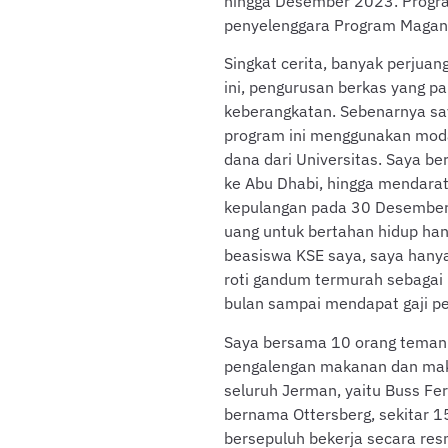
hingga Desember 2023. Progra
penyelenggara Program Maga
Singkat cerita, banyak perjua
ini, pengurusan berkas yang pa
keberangkatan. Sebenarnya say
program ini menggunakan moda
dana dari Universitas. Saya be
ke Abu Dhabi, hingga mendarat
kepulangan pada 30 Desember
uang untuk bertahan hidup han
beasiswa KSE saya, saya hany
roti gandum termurah sebagai 
bulan sampai mendapat gaji p
Saya bersama 10 orang teman 
pengalengan makanan dan maka
seluruh Jerman, yaitu Buss Fe
bernama Ottersberg, sekitar 1
bersepuluh bekerja secara res