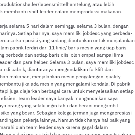
produktionshelfer/lebensmittelherstelung, atau lebih
tuk membantu shift leader dalam memproduksi makanan.
rja selama 5 hari dalam seminggu selama 3 bulan, dengan
harinya. Setiap harinya, saya memiliki jobdesc yang berbeda-
 berdasarkan posisi yang sedang dibutuhkan untuk menjalankan
m pabrik terdiri dari 11 linie/ baris mesin yang tiap baris
berbeda dan setiap baris diisi oleh empat sampai lima
 leader dan para helper. Selama 3 bulan, saya memiliki jobdesc
an di pabrik, diantaranya mengendalikan forklift dan
an makanan, menjalankan mesin pengalengan, quality
 membantu jika ada mesin yang mengalami kendala. Di pabrik
tetapi juga diajarkan berbagai cara untuk menyelesaikan setiap
 efisien. Team leader saya banyak mengandalkan saya
ya orang yang selalu ingin tahu dan berani mengambil
siko yang besar. Sebagian kolega jerman juga mengapresiasi
bandingkan pekerja lainnya. Namun tidak hanya hal baik yang
imarahi oleh team leader saya karena gagal dalam
 Namun dari proses trial dan error saya mampu mengerjakan