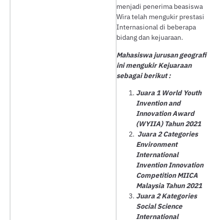
menjadi penerima beasiswa
Wira telah mengukir prestasi
Internasional di beberapa
bidang dan kejuaraan.
Mahasiswa jurusan geografi
ini mengukir Kejuaraan
sebagai berikut :
Juara 1 World Youth
Invention and
Innovation Award
(WYIIA) Tahun 2021
Juara 2 Categories
Environment
International
Invention Innovation
Competition MIICA
Malaysia Tahun 2021
Juara 2 Kategories
Social Science
International