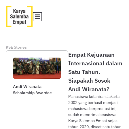
KSE Stories
Empat Kejuaraan
Internasional dalam
Satu Tahun.
Siapakah Sosok
Andi Wiranata
Andi Wiranata?
Scholarship Awardee
Mahasiswa kelahiran Jakarta
2002 yang berhasil menjadi
mahasiswa berprestasi ini,
sudah menerima beasiswa
Karya Salemba Empat sejak
tahun 2020, disaat satu tahun