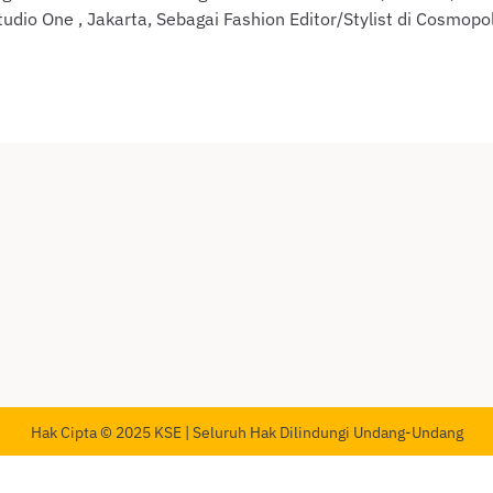
tudio One , Jakarta, Sebagai Fashion Editor/Stylist di Cosmop
Hak Cipta © 2025 KSE | Seluruh Hak Dilindungi Undang-Undang