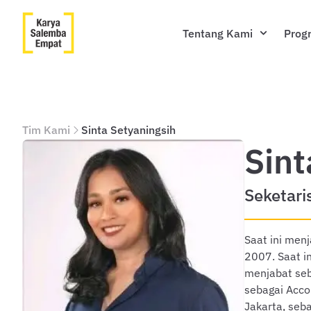
Tentang Kami
Prog
Tim Kami
Sinta Setyaningsih
Sint
Seketaris
Saat ini men
2007. Saat i
menjabat seba
sebagai Acco
Jakarta, seba