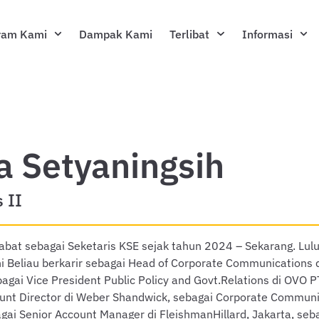
ram Kami
Dampak Kami
Terlibat
Informasi
a Setyaningsih
 II
jabat sebagai Seketaris KSE sejak tahun 2024 – Sekarang. Lul
ni Beliau berkarir sebagai Head of Corporate Communications 
gai Vice President Public Policy and Govt.Relations di OVO P
unt Director di Weber Shandwick, sebagai Corporate Communic
gai Senior Account Manager di FleishmanHillard, Jakarta, seba