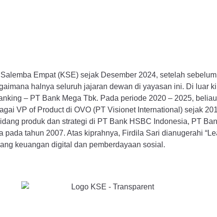
rya Salemba Empat (KSE) sejak Desember 2024, setelah sebelu
agaimana halnya seluruh jajaran dewan di yayasan ini. Di luar 
al Banking – PT Bank Mega Tbk. Pada periode 2020 – 2025, belia
bagai VP of Product di OVO (PT Visionet International) sejak 2
idang produk dan strategi di PT Bank HSBC Indonesia, PT Ban
ia pada tahun 2007. Atas kiprahnya, Firdila Sari dianugerahi
ang keuangan digital dan pemberdayaan sosial.