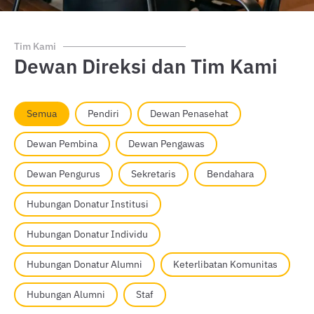
Tim Kami
Dewan Direksi dan Tim Kami
Our Team - Filter
Semua
Pendiri
Dewan Penasehat
Dewan Pembina
Dewan Pengawas
Dewan Pengurus
Sekretaris
Bendahara
Hubungan Donatur Institusi
Hubungan Donatur Individu
Hubungan Donatur Alumni
Keterlibatan Komunitas
Hubungan Alumni
Staf