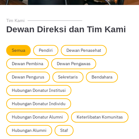
Tim Kami
Dewan Direksi dan Tim Kami
Our Team - Filter
Semua
Pendiri
Dewan Penasehat
Dewan Pembina
Dewan Pengawas
Dewan Pengurus
Sekretaris
Bendahara
Hubungan Donatur Institusi
Hubungan Donatur Individu
Hubungan Donatur Alumni
Keterlibatan Komunitas
Hubungan Alumni
Staf