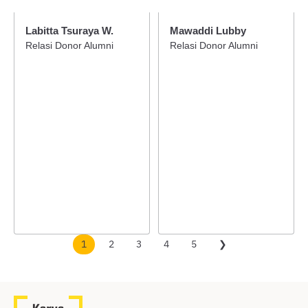
Labitta Tsuraya W.
Mawaddi Lubby
Relasi Donor Alumni
Relasi Donor Alumni
1
2
3
4
5
❯