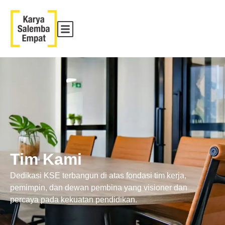
Tim Kami
Dedikasi KSE terbangun di atas fondasi tim kerja,
pemimpin, dan dewan pembina yang visioner dan
percaya pada kekuatan pendidikan.